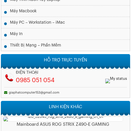
Máy Macbook
Máy PC – Workstation – iMac
Máy In
Thiết Bị Mạng – Phần Mềm
HỖ TRỢ TRỰC TUYẾN
ĐIỆN THOẠI
0985 051 054
giaphatcomputer153@gmail.com
LINH KIỆN KHÁC
Mainboard ASUS ROG STRIX Z490-E GAMING