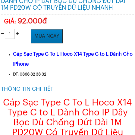
DÀNH CHO IP DÂY BỌC DÙ CHỐNG ĐỨT DÀI
1M PD20W CÓ TRUYỀN DỮ LIỆU NHANH
92.000đ
GIÁ:
MUA NGAY
Cáp Sạc Type C To L Hoco X14 Type C to L Dành Cho
IPhone
ĐT: 0868 32 38 32
THÔNG TIN CHI TIẾT
Cáp Sạc Type C To L Hoco X14
Type C to L Dành Cho IP Dây
Bọc Dù Chống Đứt Dài 1M
PD20W Có Truyền Dữ Liệu