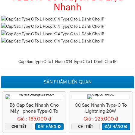
Nhanh
Cáp Sạc Type C To L Hoco X14 Type C to L Dành Cho IP
SẢN PHẨM LIÊN QUAN
Bộ Cáp Sạc Nhanh Cho
Củ Sạc Nhanh Type-C To
Máy Iphone Type-C To
Lightning 20W
Lightning
Giá : 165.000 đ
Giá : 225.000 đ
CHI TIẾT
ĐẶT HÀNG
CHI TIẾT
ĐẶT HÀNG