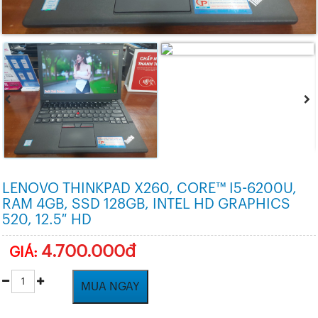
LENOVO THINKPAD X260, CORE™ I5-6200U,
RAM 4GB, SSD 128GB, INTEL HD GRAPHICS
520, 12.5″ HD
4.700.000đ
GIÁ:
MUA NGAY