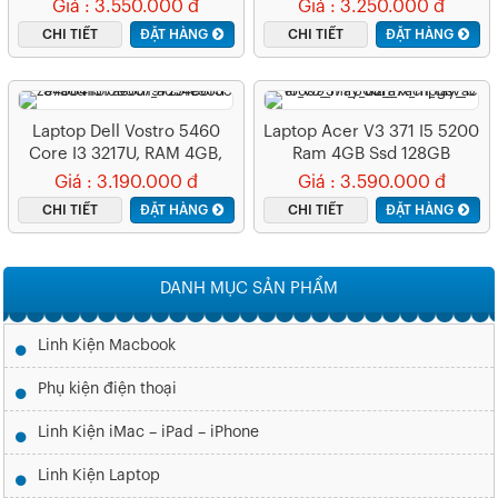
HDD VGA HD Graphic
HDD 500GB
Giá : 3.550.000 đ
Giá : 3.250.000 đ
3000
CHI TIẾT
ĐẶT HÀNG
CHI TIẾT
ĐẶT HÀNG
Laptop Dell Vostro 5460
Laptop Acer V3 371 I5 5200
Core I3 3217U, RAM 4GB,
Ram 4GB Ssd 128GB
SSD 128GB
Giá : 3.190.000 đ
Giá : 3.590.000 đ
CHI TIẾT
ĐẶT HÀNG
CHI TIẾT
ĐẶT HÀNG
DANH MỤC SẢN PHẨM
Linh Kiện Macbook
Phụ kiện điện thoại
Linh Kiện iMac – iPad – iPhone
Linh Kiện Laptop