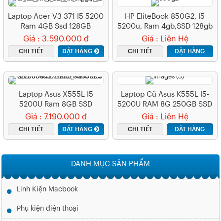
Laptop Acer V3 371 I5 5200
HP EliteBook 850G2, I5
Ram 4GB Ssd 128GB
5200u, Ram 4gb,SSD 128gb
Giá : 3.590.000 đ
Giá : Liên Hệ
CHI TIẾT
ĐẶT HÀNG
CHI TIẾT
ĐẶT HÀNG
Laptop Asus X555L I5
Laptop Cũ Asus K555L I5-
5200U Ram 8GB SSD
5200U RAM 8G 250GB SSD
256GB Vga 920M 2GB
Giá : 7.190.000 đ
Giá : Liên Hệ
CHI TIẾT
ĐẶT HÀNG
CHI TIẾT
ĐẶT HÀNG
DANH MỤC SẢN PHẨM
Linh Kiện Macbook
Phụ kiện điện thoại