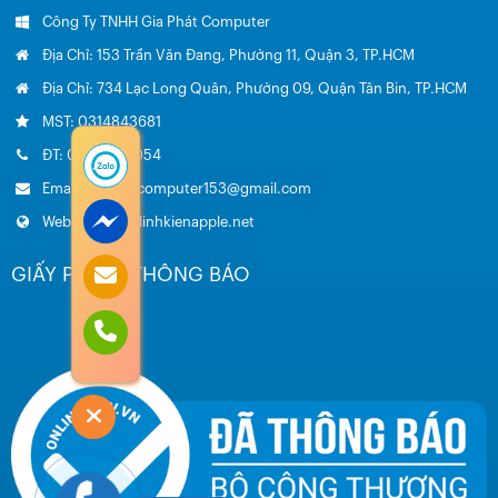
Công Ty TNHH Gia Phát Computer
Địa Chỉ: 153 Trần Văn Đang, Phường 11, Quận 3, TP.HCM
Địa Chỉ: 734 Lạc Long Quân, Phường 09, Quận Tân Bin, TP.HCM
MST: 0314843681
ĐT: 0985.051.054
Email: giaphatcomputer153@gmail.com
Website: www.linhkienapple.net
GIẤY PHÉP – THÔNG BÁO