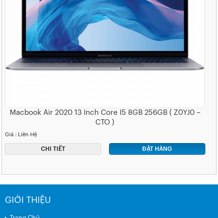
Macbook Air 2020 13 Inch Core I5 8GB 256GB ( Z0YJ0 –
CTO )
Giá : Liên Hệ
CHI TIẾT
ĐẶT HÀNG
GIỚI THIỆU
Trang Chủ