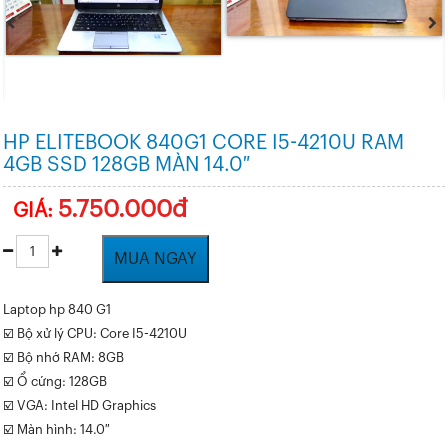
HP ELITEBOOK 840G1 CORE I5-4210U RAM
4GB SSD 128GB MÀN 14.0″
5.750.000đ
GIÁ:
MUA NGAY
Laptop hp 840 G1
☑️ Bộ xử lý CPU: Core I5-4210U
☑️ Bộ nhớ RAM: 8GB
☑️ Ổ cứng: 128GB
☑️ VGA: Intel HD Graphics
☑️ Màn hình: 14.0″