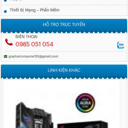
Thiết Bị Mạng – Phần Mềm
HỖ TRỢ TRỰC TUYẾN
ĐIỆN THOẠI
0985 051 054
giaphatcomputer153@gmail.com
LINH KIỆN KHÁC