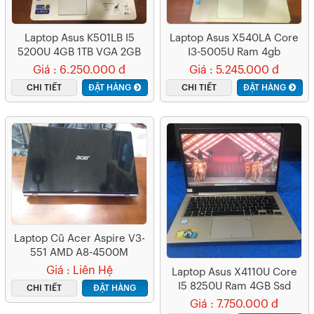
Laptop Asus K501LB I5
Laptop Asus X540LA Core
5200U 4GB 1TB VGA 2GB
I3-5005U Ram 4gb
Ssd128GB Màn Hình 15.6″
Giá : 6.250.000 đ
Giá : 5.245.000 đ
CHI TIẾT
ĐẶT HÀNG
CHI TIẾT
ĐẶT HÀNG
Laptop Cũ Acer Aspire V3-
551 AMD A8-4500M
Giá : Liên Hệ
Laptop Asus X4110U Core
I5 8250U Ram 4GB Ssd
CHI TIẾT
ĐẶT HÀNG
256GB
Giá : 7.750.000 đ