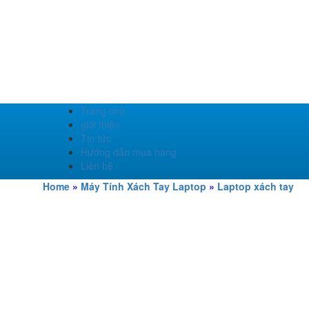
Trang chủ
giới thiệu
Tin tức
Hướng dẫn mua hàng
Liên hệ
Home
»
Máy Tính Xách Tay Laptop
»
Laptop xách tay