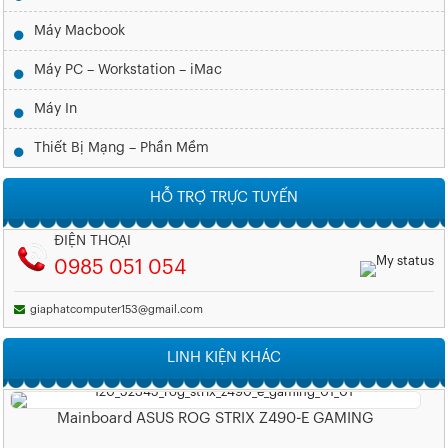
Máy Macbook
Máy PC – Workstation – iMac
Máy In
Thiết Bị Mạng – Phần Mềm
HỖ TRỢ TRỰC TUYẾN
ĐIỆN THOẠI
0985 051 054
giaphatcomputer153@gmail.com
LINH KIỆN KHÁC
Mainboard ASUS ROG STRIX Z490-E GAMING