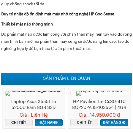
giúp chống shock tối đa.
Duy trì nhiệt độ ổn định mát máy nhờ công nghệ HP CoolSense
Thiết kế mặt nắp thông minh
Do phần mặt nắp được làm cong với phần thân máy, nên tùy vào độ rộng
màn hình bạn mở mà phần thân máy cũng sẽ được nâng lên cao, tạo độ
nghiêng hợp lý để bạn thao tác ấn phím thoải mái.
SẢN PHẨM LIÊN QUAN
Laptop Asus X555L I5
HP Pavilion 15- Cs3014TU
5200U Ram 8GB SSD
8QP20PA I5-1035G1 | 4GB
256GB Vga Rời 2GB 15.6
RAM | 256GB SSD PCIe |
Giá : Liên Hệ
Giá : 14.950.000 đ
Inch
UHD Graphics 630 | 15.6
CHI TIẾT
ĐẶT HÀNG
CHI TIẾT
ĐẶT HÀNG
FHD | WIN10 | Gold