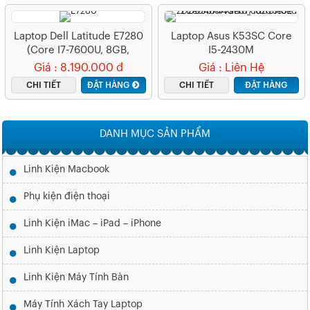
Laptop Dell Latitude E7280
Laptop Asus K53SC Core
(Core I7-7600U, 8GB,
I5-2430M
256GB, VGA Intel HD
Giá : 8.190.000 đ
Giá : Liên Hệ
Graphics, 12.5 FHD IPS)
CHI TIẾT
ĐẶT HÀNG
CHI TIẾT
ĐẶT HÀNG
DANH MỤC SẢN PHẨM
Linh Kiện Macbook
Phụ kiện điện thoại
Linh Kiện iMac – iPad – iPhone
Linh Kiện Laptop
Linh Kiện Máy Tính Bàn
Máy Tính Xách Tay Laptop