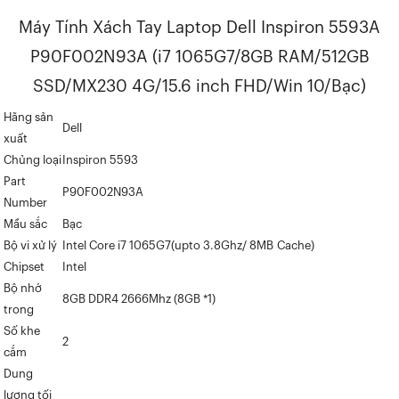
Máy Tính Xách Tay Laptop Dell Inspiron 5593A
P90F002N93A (i7 1065G7/8GB RAM/512GB
SSD/MX230 4G/15.6 inch FHD/Win 10/Bạc)
Hãng sản
Dell
xuất
Chủng loại
Inspiron 5593
Part
P90F002N93A
Number
Mầu sắc
Bạc
Bộ vi xử lý
Intel Core i7 1065G7(upto 3.8Ghz/ 8MB Cache)
Chipset
Intel
Bộ nhớ
8GB DDR4 2666Mhz (8GB *1)
trong
Số khe
2
cắm
Dung
lượng tối