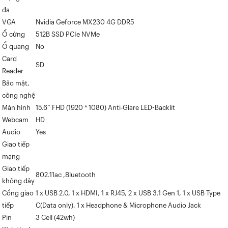
đa
VGA
Nvidia Geforce MX230 4G DDR5
Ổ cứng
512B SSD PCIe NVMe
Ổ quang
No
Card
SD
Reader
Bảo mật,
công nghệ
Màn hình
15.6” FHD (1920 * 1080) Anti-Glare LED-Backlit
Webcam
HD
Audio
Yes
Giao tiếp
mạng
Giao tiếp
802.11ac ,Bluetooth
không dây
Cổng giao
1 x USB 2.0, 1 x HDMI, 1 x RJ45, 2 x USB 3.1 Gen 1, 1 x USB Type
tiếp
C(Data only), 1 x Headphone & Microphone Audio Jack
Pin
3 Cell (42wh)