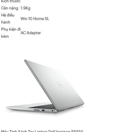
Kích thước
Cân nặng
1.9Kg
Hệ điều
Win 10 Home SL
hành
Phụ kiện đi
AC Adapter
kèm
Máy Tính Xách Tay Laptop Dell Inspiron 5593A