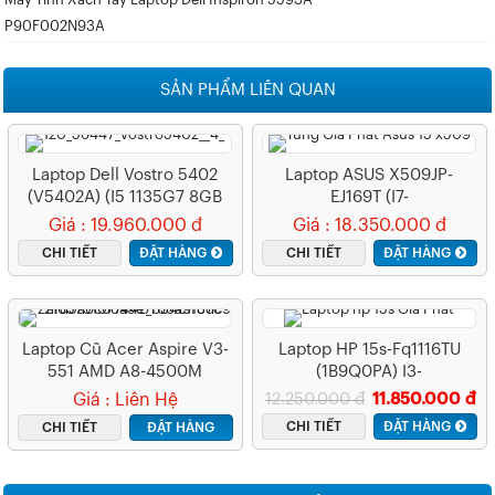
P90F002N93A
SẢN PHẨM LIÊN QUAN
Laptop Dell Vostro 5402
Laptop ASUS X509JP-
(V5402A) (i5 1135G7 8GB
EJ169T (i7-
RAM/256GB SSD/MX330
1065G7/8GB/512GB/VGA
Giá : 19.960.000 đ
Giá : 18.350.000 đ
2G/14.0 Inch
MX330 2GB/15.6″ FHD/Win
CHI TIẾT
ĐẶT HÀNG
CHI TIẾT
ĐẶT HÀNG
FHD/Win10/Xám)
10)
Laptop Cũ Acer Aspire V3-
Laptop HP 15s-Fq1116TU
551 AMD A8-4500M
(1B9Q0PA) I3-
1005G1/8GB/512GB
Giá : Liên Hệ
12.250.000 đ
11.850.000 đ
SSD/WIN10
CHI TIẾT
ĐẶT HÀNG
CHI TIẾT
ĐẶT HÀNG