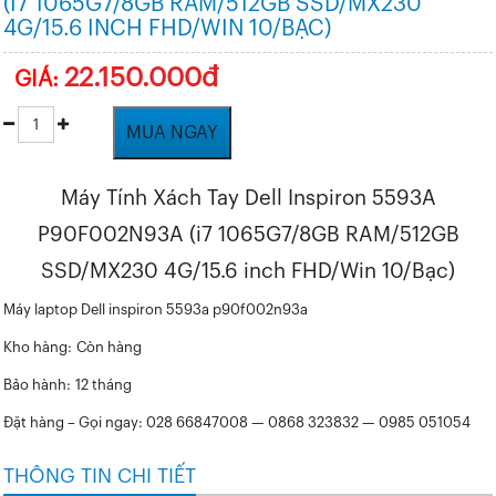
(I7 1065G7/8GB RAM/512GB SSD/MX230
4G/15.6 INCH FHD/WIN 10/BẠC)
22.150.000đ
GIÁ:
MUA NGAY
Máy Tính Xách Tay Dell Inspiron 5593A
P90F002N93A (i7 1065G7/8GB RAM/512GB
SSD/MX230 4G/15.6 inch FHD/Win 10/Bạc)
Máy laptop Dell inspiron 5593a p90f002n93a
Kho hàng:
Còn hàng
Bảo hành:
12 tháng
Đặt hàng – Gọi ngay: 028 66847008 — 0868 323832 — 0985 051054
THÔNG TIN CHI TIẾT