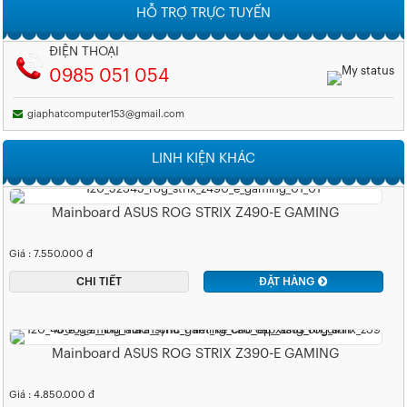
HỖ TRỢ TRỰC TUYẾN
ĐIỆN THOẠI
0985 051 054
giaphatcomputer153@gmail.com
LINH KIỆN KHÁC
Mainboard ASUS ROG STRIX Z490-E GAMING
Giá : 7.550.000 đ
CHI TIẾT
ĐẶT HÀNG
Mainboard ASUS ROG STRIX Z390-E GAMING
Giá : 4.850.000 đ