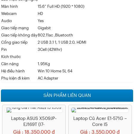
Màn hình
15.6” Full HD (1920 * 1080)
Webcam
HD
Audio
Yes
Giao tiếp mạng
Gigabit
Giao tiếp không dây
802.11ac ,Bluetooth
Cổng giao tiếp
2 USB 3.1 1, 1 USB 2.0, HDMI
Pin
3Cell (42Whr)
Kích thước
Cân nặng
1.95Kg
Hệ điều hành
Win 10 Home SL 64
Phụ kiện đi kèm
AC Adapter
SẢN PHẨM LIÊN QUAN
Laptop ASUS X509JP-
Laptop Cũ Acer E1-571G –
EJ169T (i7-
Core I5
1065G7/8GB/512GB/VGA
Giá : 18.350.000 đ
Giá : 3.550.000 đ