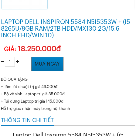
LAPTOP DELL INSPIRON 5584 N5I5353W + (I5
8265U/8GB RAM/2TB HDD/MX130 2G/15.6
INCH FHD/WIN 10)
18.250.000đ
GIÁ:
MUA NGAY
BỘ QUÀ TẶNG
+ Tấm lót chuột trị giá 49.000đ
+ Bộ vệ sinh Laptop trị giá 35.000đ
+ Túi đựng Laptop trị giá 145.000đ
Hỗ trợ giao nhận máy trong nội thành
THÔNG TIN CHI TIẾT
Laptop Dell Inspiron 5584 N5I5353W + (i5