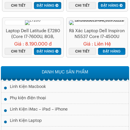
MX330 2GB/15.6″ FHD/Win
CHI TIẾT
ĐẶT HÀNG
CHI TIẾT
ĐẶT HÀNG
10)
Laptop Dell Latitude E7280
Rã Xác Laptop Dell Inspiron
(Core I7-7600U, 8GB,
N5537 Core I7-4500U
256GB, VGA Intel HD
Giá : 8.190.000 đ
Giá : Liên Hệ
Graphics, 12.5 FHD IPS)
CHI TIẾT
ĐẶT HÀNG
CHI TIẾT
ĐẶT HÀNG
DANH MỤC SẢN PHẨM
Linh Kiện Macbook
Phụ kiện điện thoại
Linh Kiện iMac – iPad – iPhone
Linh Kiện Laptop