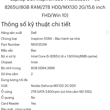
8265U/8GB RAM/2TB HDD/MX130 2G/15.6 inch
FHD/Win 10)
Thông số kỹ thuật chi tiết
Hãng sản xuất
Dell
Chủng loại
Inspiron 5584 – Bảo hành tại nhà
Part Number
N5I5353W
Mầu sắc
Bạc
Bộ vi xử lý
Intel Core i5-8265U (4 x 1.60GHz/6MB cache)
Chipset
Intel
Bộ nhớ trong
8GB DDR4 2666
Số khe cắm
2
Dung lượng tối đa
VGA
Nvidia Geforce MX130 2G DD5
Ổ cứng
2TB SATA 5400rpm (có khe cắm M2 SSD)
Ổ quang
No
Card Reader
Yes
Bảo mật, công nghệ