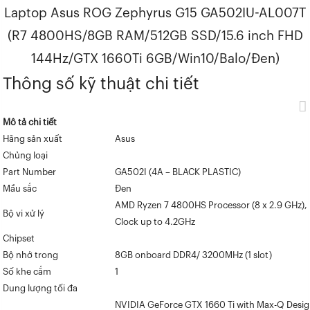
Laptop Asus ROG Zephyrus G15 GA502IU-AL007T
(R7 4800HS/8GB RAM/512GB SSD/15.6 inch FHD
144Hz/GTX 1660Ti 6GB/Win10/Balo/Đen)
Thông số kỹ thuật chi tiết
Mô tả chi tiết
Hãng sản xuất
Asus
Chủng loại
Part Number
GA502I (4A – BLACK PLASTIC)
Mầu sắc
Đen
AMD Ryzen 7 4800HS Processor (8 x 2.9 GHz),
Bộ vi xử lý
Clock up to 4.2GHz
Chipset
Bộ nhớ trong
8GB onboard DDR4/ 3200MHz (1 slot)
Số khe cắm
1
Dung lượng tối đa
NVIDIA GeForce GTX 1660 Ti with Max-Q Desig