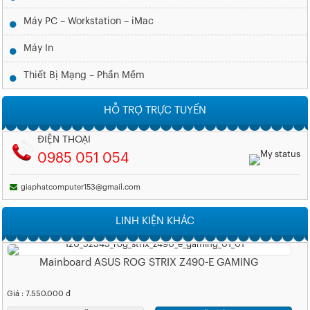
Máy PC – Workstation – iMac
Máy In
Thiết Bị Mạng – Phần Mềm
HỖ TRỢ TRỰC TUYẾN
ĐIỆN THOẠI
0985 051 054
giaphatcomputer153@gmail.com
LINH KIỆN KHÁC
Mainboard ASUS ROG STRIX Z490-E GAMING
Giá : 7.550.000 đ