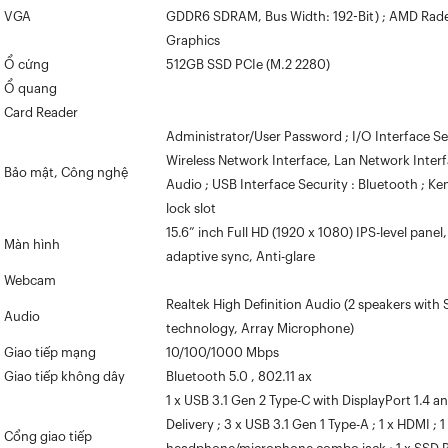
VGA
GDDR6 SDRAM, Bus Width: 192-Bit) ; AMD Rad
Graphics
Ổ cứng
512GB SSD PCIe (M.2 2280)
Ổ quang
Card Reader
Administrator/User Password ; I/O Interface Sec
Wireless Network Interface, Lan Network Inter
Bảo mật, Công nghệ
Audio ; USB Interface Security : Bluetooth ; K
lock slot
15.6” inch Full HD (1920 x 1080) IPS-level panel
Màn hình
adaptive sync, Anti-glare
Webcam
Realtek High Definition Audio (2 speakers wit
Audio
technology, Array Microphone)
Giao tiếp mạng
10/100/1000 Mbps
Giao tiếp không dây
Bluetooth 5.0 , 802.11 ax
1 x USB 3.1 Gen 2 Type-C with DisplayPort 1.4 
Delivery ; 3 x USB 3.1 Gen 1 Type-A ; 1 x HDMI ; 1 
Cổng giao tiếp