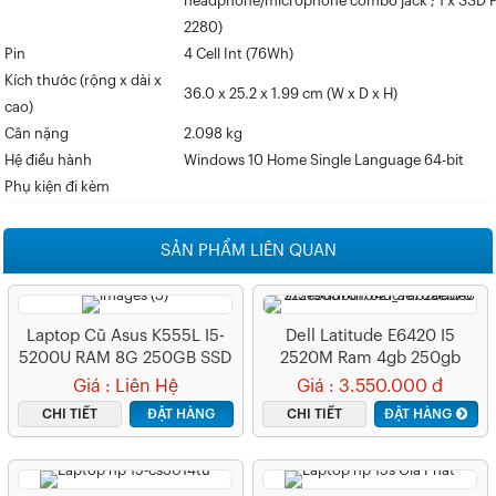
headphone/microphone combo jack ; 1 x SSD P
2280)
Pin
4 Cell Int (76Wh)
Kích thước (rộng x dài x
36.0 x 25.2 x 1.99 cm (W x D x H)
cao)
Cân nặng
2.098 kg
Hệ điều hành
Windows 10 Home Single Language 64-bit
Phụ kiện đi kèm
SẢN PHẨM LIÊN QUAN
Laptop Cũ Asus K555L I5-
Dell Latitude E6420 I5
5200U RAM 8G 250GB SSD
2520M Ram 4gb 250gb
HDD VGA HD Graphic
Giá : Liên Hệ
Giá : 3.550.000 đ
3000
CHI TIẾT
ĐẶT HÀNG
CHI TIẾT
ĐẶT HÀNG