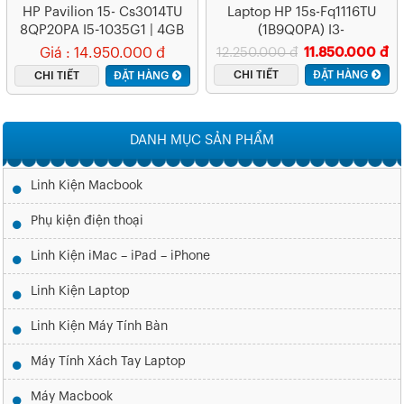
HP Pavilion 15- Cs3014TU
Laptop HP 15s-Fq1116TU
8QP20PA I5-1035G1 | 4GB
(1B9Q0PA) I3-
RAM | 256GB SSD PCIe |
1005G1/8GB/512GB
Giá : 14.950.000 đ
12.250.000 đ
11.850.000 đ
UHD Graphics 630 | 15.6
SSD/WIN10
CHI TIẾT
ĐẶT HÀNG
CHI TIẾT
ĐẶT HÀNG
FHD | WIN10 | Gold
DANH MỤC SẢN PHẨM
Linh Kiện Macbook
Phụ kiện điện thoại
Linh Kiện iMac – iPad – iPhone
Linh Kiện Laptop
Linh Kiện Máy Tính Bàn
Máy Tính Xách Tay Laptop
Máy Macbook