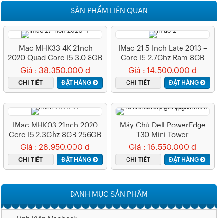
SẢN PHẨM LIÊN QUAN
IMac MHK33 4K 21nch
IMac 21 5 Inch Late 2013 –
2020 Quad Core I5 3.0 8GB
Core I5 2.7Ghz Ram 8GB
256GB RP 560X 4GB
SSD 500GB
Giá : 38.350.000 đ
Giá : 14.500.000 đ
CHI TIẾT
ĐẶT HÀNG
CHI TIẾT
ĐẶT HÀNG
IMac MHK03 21nch 2020
Máy Chủ Dell PowerEdge
Core I5 2.3Ghz 8GB 256GB
T30 Mini Tower
SSD
Giá : 28.950.000 đ
Giá : 16.550.000 đ
CHI TIẾT
ĐẶT HÀNG
CHI TIẾT
ĐẶT HÀNG
DANH MỤC SẢN PHẨM