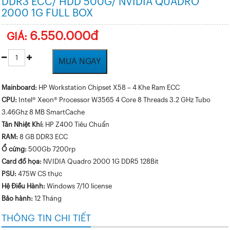
DDR3 ECC/ HDD 500G/ NVIDIA QUADRO
2000 1G FULL BOX
6.550.000đ
GIÁ:
MUA NGAY
Mainboard:
HP Workstation Chipset X58 – 4 Khe Ram ECC
CPU:
Intel® Xeon® Processor W3565 4 Core 8 Threads 3.2 GHz Tubo
3.46Ghz 8 MB SmartCache
Tản Nhiệt Khí:
HP Z400 Tiêu Chuẩn
RAM:
8 GB DDR3 ECC
Ổ cứng:
500Gb 7200rp
Card đồ họa:
NVIDIA Quadro 2000 1G DDR5 128Bit
PSU:
475W CS thực
Hệ Điều Hành:
Windows 7/10 license
Bảo hành:
12 Tháng
THÔNG TIN CHI TIẾT