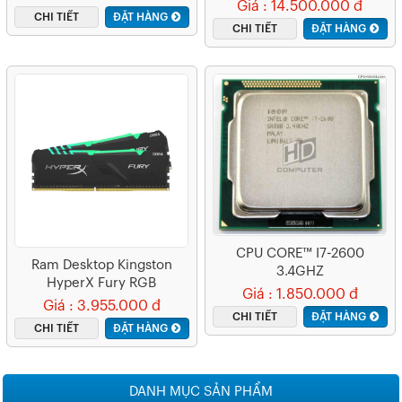
Inch/2K/IPS/75Hz/5ms/350
Giá : 14.500.000 đ
CHI TIẾT
ĐẶT HÀNG
Nits/HDMI+DP+TypeC)
CHI TIẾT
ĐẶT HÀNG
CPU CORE™ I7-2600
Ram Desktop Kingston
3.4GHZ
HyperX Fury RGB
Giá : 1.850.000 đ
(HX432C16FB3AK2/32 )
Giá : 3.955.000 đ
CHI TIẾT
ĐẶT HÀNG
32GB (2x16GB) DDR4
CHI TIẾT
ĐẶT HÀNG
3200Mhz
DANH MỤC SẢN PHẨM