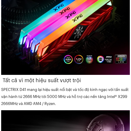
Tất cả vì một hiệu suất vượt trội
SPECTRIX D41 mang lại hiệu suất nổi bật và tốc độ kinh ngạc với tần suất
vận hành từ 2666 MHz tới 5000 MHz và hỗ trợ các nền tảng Intel® X299
2666MHz và AMD AM4 / Ryzen.