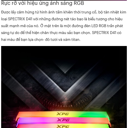
Rực rỡ với hiệu ứng ánh sáng RGB
Được lấy cảm hứng từ hình ảnh tấm khiên thời trung cổ, bộ tản nhiệt kim
loại SPECTRIX D41 với những đường nét táo bạo là biểu tượng cho hiệu
suất mạnh mẽ của nó. Ở mặt trên là một đường đèn LED RGB trần phát
sáng tự do để thể hiện chân thực màu sắc bạn chọn. SPECTRIX D41 có
hai màu để bạn lựa chọn- đỏ tươi và xám titan.