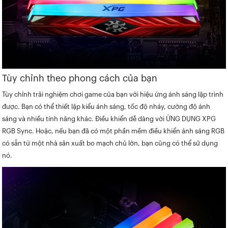
Tùy chỉnh theo phong cách của bạn
Tùy chỉnh trải nghiệm chơi game của bạn với hiệu ứng ánh sáng lập trình
được. Bạn có thể thiết lập kiểu ánh sáng, tốc độ nháy, cường độ ánh
sáng và nhiều tính năng khác. Điều khiển dễ dàng với ỨNG DỤNG XPG
RGB Sync. Hoặc, nếu bạn đã có một phần mềm điều khiển ánh sáng RGB
có sẵn từ một nhà sản xuất bo mạch chủ lớn, bạn cũng có thể sử dụng
nó.