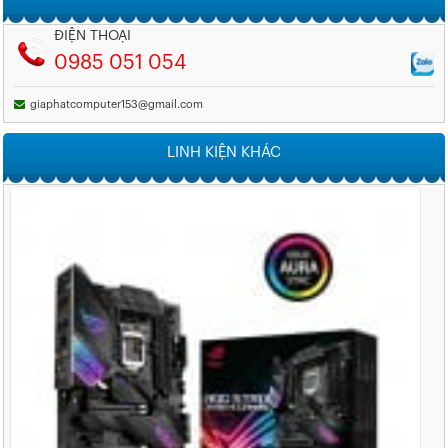
ĐIỆN THOẠI
0985 051 054
giaphatcomputer153@gmail.com
LINH KIỆN KHÁC