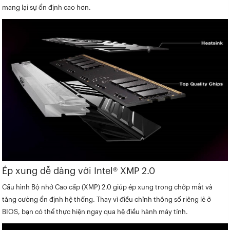
mang lại sự ổn định cao hơn.
Ép xung dễ dàng với Intel® XMP 2.0
Cấu hình Bộ nhớ Cao cấp (XMP) 2.0 giúp ép xung trong chớp mắt và
tăng cường ổn định hệ thống. Thay vì điều chỉnh thông số riêng lẻ ở
BIOS, bạn có thể thực hiện ngay qua hệ điều hành máy tính.