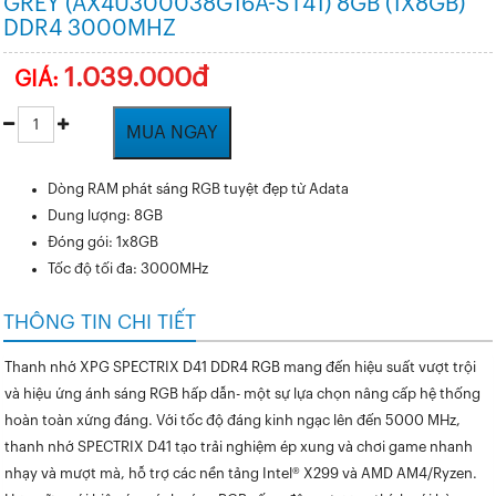
GREY (AX4U300038G16A-ST41) 8GB (1X8GB)
DDR4 3000MHZ
1.039.000đ
GIÁ:
MUA NGAY
Dòng RAM phát sáng RGB tuyệt đẹp từ Adata
Dung lượng: 8GB
Đóng gói: 1x8GB
Tốc độ tối đa: 3000MHz
THÔNG TIN CHI TIẾT
Thanh nhớ XPG SPECTRIX D41 DDR4 RGB mang đến hiệu suất vượt trội
và hiệu ứng ánh sáng RGB hấp dẫn- một sự lựa chọn nâng cấp hệ thống
hoàn toàn xứng đáng. Với tốc độ đáng kinh ngạc lên đến 5000 MHz,
thanh nhớ SPECTRIX D41 tạo trải nghiệm ép xung và chơi game nhanh
nhạy và mượt mà, hỗ trợ các nền tảng Intel® X299 và AMD AM4/Ryzen.