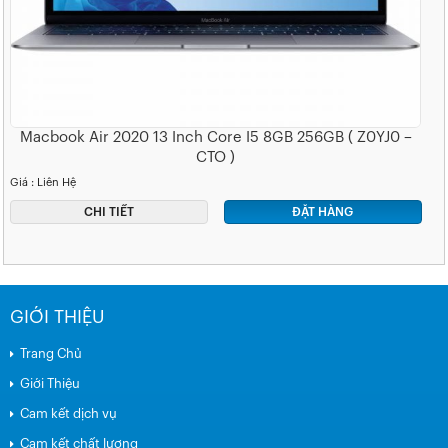
Macbook Air 2020 13 Inch Core I5 8GB 256GB ( Z0YJ0 –
CTO )
Giá : Liên Hệ
CHI TIẾT
ĐẶT HÀNG
GIỚI THIỆU
Trang Chủ
Giới Thiệu
Cam kết dịch vụ
Cam kết chất lượng