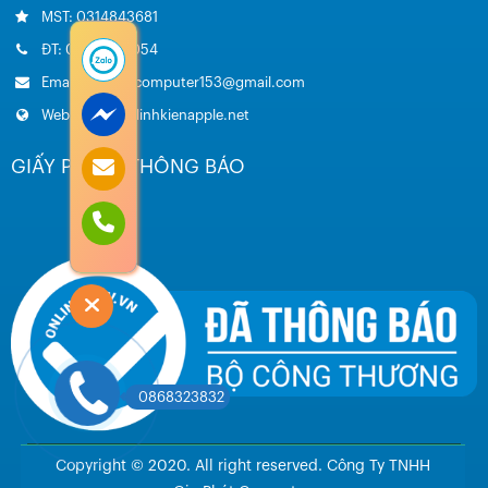
MST: 0314843681
ĐT: 0985.051.054
Email: giaphatcomputer153@gmail.com
Website: www.linhkienapple.net
GIẤY PHÉP – THÔNG BÁO
0868323832
Copyright © 2020. All right reserved. Công Ty TNHH