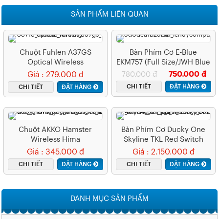
SẢN PHẨM LIÊN QUAN
Chuột Fuhlen A37GS
Bàn Phím Cơ E-Blue
Optical Wireless
EKM757 (Full Size/JWH Blue
Switch)
Giá : 279.000 đ
780.000 đ
750.000 đ
CHI TIẾT
ĐẶT HÀNG
CHI TIẾT
ĐẶT HÀNG
Chuột AKKO Hamster
Bàn Phím Cơ Ducky One
Wireless Hima
Skyline TKL Red Switch
Giá : 345.000 đ
Giá : 2.150.000 đ
CHI TIẾT
ĐẶT HÀNG
CHI TIẾT
ĐẶT HÀNG
DANH MỤC SẢN PHẨM