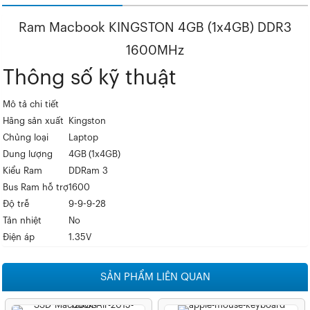
Ram Macbook KINGSTON 4GB (1x4GB) DDR3
1600MHz
Thông số kỹ thuật
Mô tả chi tiết
Hãng sản xuất
Kingston
Chủng loại
Laptop
Dung lượng
4GB (1x4GB)
Kiểu Ram
DDRam 3
Bus Ram hỗ trợ
1600
Độ trễ
9-9-9-28
Tản nhiệt
No
Điện áp
1.35V
SẢN PHẨM LIÊN QUAN