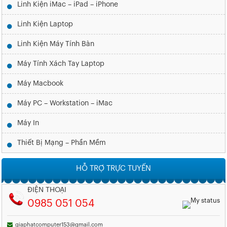
Linh Kiện iMac – iPad – iPhone
Linh Kiện Laptop
Linh Kiện Máy Tính Bàn
Máy Tính Xách Tay Laptop
Máy Macbook
Máy PC – Workstation – iMac
Máy In
Thiết Bị Mạng – Phần Mềm
HỖ TRỢ TRỰC TUYẾN
ĐIỆN THOẠI
0985 051 054
giaphatcomputer153@gmail.com