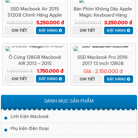
SSD Macbook Air 2015
Bàn Phím Không Dây Apple
512GB Chính Hãng Apple
Magic Keyboard Hàng
Chính Hãng
5.450.000 đ
5.250.000 đ
3.550.000 đ
3.250.000 đ
CHI TIẾT
ĐẶT HÀNG
CHI TIẾT
ĐẶT HÀNG
Ổ Cứng 128GB Macbook
SSD Macbook Pro 2016-
AIR 2013 – 2015
2017 13 Inch 128GB
1.950.000 đ
1.750.000 đ
Giá : 2.150.000 đ
CHI TIẾT
ĐẶT HÀNG
CHI TIẾT
ĐẶT HÀNG
DANH MỤC SẢN PHẨM
Linh Kiện Macbook
Phụ kiện điện thoại