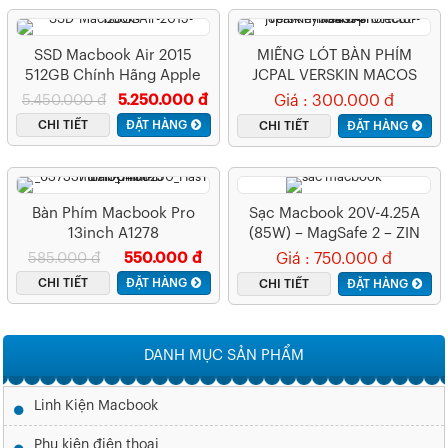
SSD Macbook Air 2015
MIẾNG LÓT BÀN PHÍM
512GB Chính Hãng Apple
JCPAL VERSKIN MACOS
SHORTCUT KEYBOARD
5.450.000 đ
5.250.000 đ
Giá : 300.000 đ
PROTECTOR MACBOOK AIR
CHI TIẾT
ĐẶT HÀNG
CHI TIẾT
ĐẶT HÀNG
13 WITH RETINA 2018-2019
JCP2333
Bàn Phím Macbook Pro
Sạc Macbook 20V-4.25A
13inch A1278
(85W) – MagSafe 2 – ZIN
585.000 đ
550.000 đ
Giá : 750.000 đ
CHI TIẾT
ĐẶT HÀNG
CHI TIẾT
ĐẶT HÀNG
DANH MỤC SẢN PHẨM
Linh Kiện Macbook
Phụ kiện điện thoại