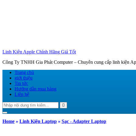
Linh Kiện Apple Chính Hãng Giá Tốt
Công Ty TNHH Gia Phát Computer – Chuyên cung cấp linh kiện Appl
Trang chủ
giới thiệu
Tin tức
Hướng dẫn mua hàng
Liên hệ
Tìm
Search
kiếm:
Toggle navigation
Home
»
Linh Kiện Laptop
»
Sạc - Adapter Laptop