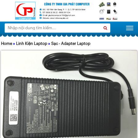
Tìm
Search
Togg
kiếm:
Home
»
Linh Kiện Laptop
»
Sạc - Adapter Laptop