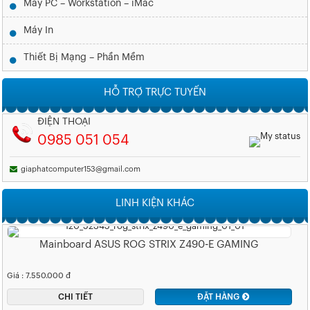
Máy PC – Workstation – iMac
Máy In
Thiết Bị Mạng – Phần Mềm
HỖ TRỢ TRỰC TUYẾN
ĐIỆN THOẠI
0985 051 054
giaphatcomputer153@gmail.com
LINH KIỆN KHÁC
Mainboard ASUS ROG STRIX Z490-E GAMING
Giá : 7.550.000 đ
CHI TIẾT
ĐẶT HÀNG