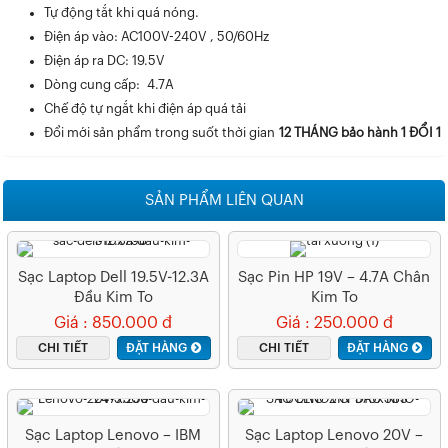
Tự động tắt khi quá nóng.
Điện áp vào: AC100V-240V , 50/60Hz
Điện áp ra DC: 19.5V
Dòng cung cấp: 4.7A
Chế độ tự ngắt khi điện áp quá tải
Đổi mới sản phẩm trong suốt thời gian
12 THÁNG bảo hành 1 ĐỔI 1
SẢN PHẨM LIÊN QUAN
Sạc Laptop Dell 19.5V-12.3A
Sạc Pin HP 19V – 4.7A Chân
Đầu Kim To
Kim To
Giá : 850.000 đ
Giá : 250.000 đ
CHI TIẾT
ĐẶT HÀNG
CHI TIẾT
ĐẶT HÀNG
Sạc Laptop Lenovo – IBM
Sạc Laptop Lenovo 20V –