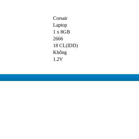
Corsair
Laptop
1 x 8GB
2666
18 CL(IDD)
Không
1.2V