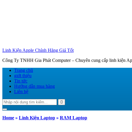
Linh Kiện Apple Chính Hãng Giá Tốt
Công Ty TNHH Gia Phát Computer – Chuyên cung cấp linh kiện Appl
Trang chủ
giới thiệu
Tin tức
Hướng dẫn mua hàng
Liên hệ
Tìm
Search
kiếm:
Toggle navigation
Home
»
Linh Kiện Laptop
»
RAM Laptop