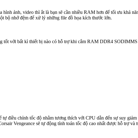
a hình ảnh, video thì ắt là bạn sẽ cần nhiều RAM hơn để tối ưu khả n
t bộ nhớ đệm để xử lý những file đồ họa kích thước lớn.
g tốt với bất kì thiết bị nào có hỗ trợ khi cắm RAM DDR4 SODIMMS 
 tự điều chỉnh tốc độ nhằm tương thích với CPU dẫn đến sự suy giảm
 Corsair Vengeance sẽ tự động tính toán tốc độ cao nhất được hỗ trợ và