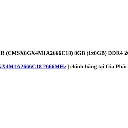
IR (CMSX8GX4M1A2666C18) 8GB (1x8GB) DDR4 
GX4M1A2666C18 2666MHz
| chính hãng tại Gia Phá