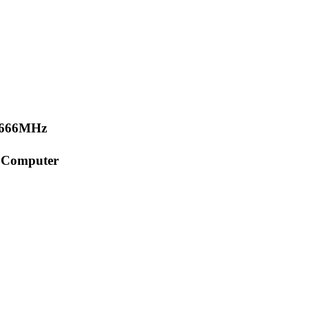
2666MHz
t Computer