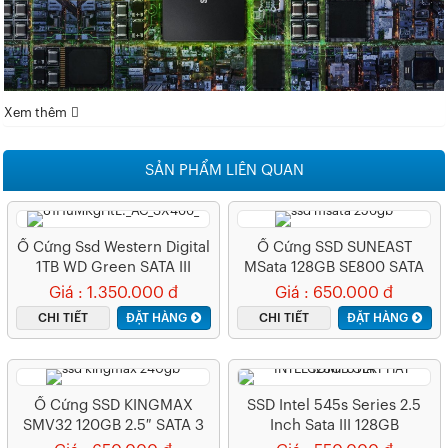
Xem thêm
SẢN PHẨM LIÊN QUAN
Ổ Cứng Ssd Western Digital
Ổ Cứng SSD SUNEAST
1TB WD Green SATA III
MSata 128GB SE800 SATA
III
Giá : 1.350.000 đ
Giá : 650.000 đ
CHI TIẾT
ĐẶT HÀNG
CHI TIẾT
ĐẶT HÀNG
Ổ Cứng SSD KINGMAX
SSD Intel 545s Series 2.5
SMV32 120GB 2.5″ SATA 3
Inch Sata III 128GB