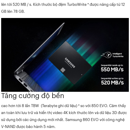
lên tới 520 MB / s. Kích thước bộ đệm TurboWrite * được nâng cấp từ 12
GB lên 78 GB.
Tăng cường độ bền
cao hơn tới 8 lần TBW (Terabyte ghi dữ liệu) * so với 850 EVO. Cảm thấy
an toàn khi lưu trữ và hiển thị video 4K kích thước lớn và dữ liệu 3D được
sử dụng bởi các ứng dụng mới nhất. Samsung 860 EVO với công nghệ
V-NAND được bảo hành 5 năm.