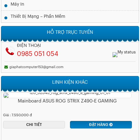
Máy In
Thiết Bị Mạng – Phần Mềm
HỖ TRỢ TRỰC TUYẾN
ĐIỆN THOẠI
0985 051 054
giaphatcomputer153@gmail.com
LINH KIỆN KHÁC
Mainboard ASUS ROG STRIX Z490-E GAMING
Giá : 7.550.000 đ
CHI TIẾT
ĐẶT HÀNG