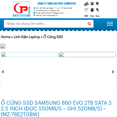
Tìm
Search
Togg
kiếm:
Home
»
Linh Kiện Laptop
»
Ổ Cứng SSD
Ổ CỨNG SSD SAMSUNG 860 EVO 2TB SATA 3
2.5 INCH (ĐỌC 550MB/S – GHI 520MB/S) –
(MZ-76E2T0BW)