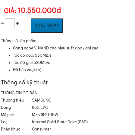
10.550.000đ
GIÁ:
MUA NGAY
Thông số sản phẩm
Công nghệ V-NAND cho hiệu suất đọc / ghi cao
Tốc độ đọc: 550MB/s
Tốc độ ghi: 520Mb/s
Độ bền vượt trội
Thông số kỹ thuật
THÔNG TIN CƠ BẢN
Thương hiệu
SAMSUNG
Dòng
860 EVO
Mã part
MZ-76E2T0BW
Loại
Internal Solid State Drive (SSD)
Phân khúc
Consumer