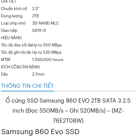
CHI TIẾT
Chuẩn kích cỡ
2.5”
Dung lượng
2TB
Loại chip nhớ
3D-NAND MLC
Giao tiếp
SATA III
HIỆU NĂNG
Tốc độ đọc tối đa
Up to 550 MBps
Tốc độ ghi tối đa
Up to 520 MBps
MTBF
1,500,000 hours
KÍCH CỠ&CÂN NẶNG
Dầy
2.7mm
THÔNG TIN CHI TIẾT
Ổ cứng SSD Samsung 860 EVO 2TB SATA 3 2.5
inch (Đọc 550MB/s – Ghi 520MB/s) – (MZ-
76E2T0BW)
Samsung 860 Evo SSD