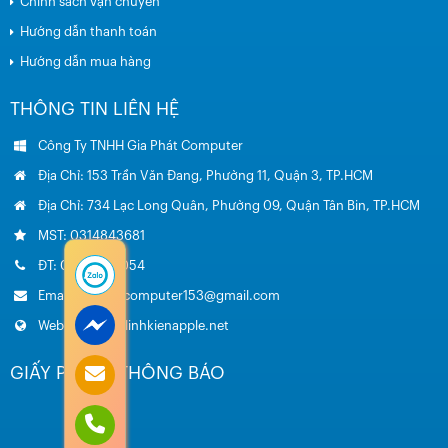
Chính sách vận chuyển
Hướng dẫn thanh toán
Hướng dẫn mua hàng
THÔNG TIN LIÊN HỆ
Công Ty TNHH Gia Phát Computer
Địa Chỉ: 153 Trần Văn Đang, Phường 11, Quận 3, TP.HCM
Địa Chỉ: 734 Lạc Long Quân, Phường 09, Quận Tân Bin, TP.HCM
MST: 0314843681
ĐT: 0985.051.054
Email: giaphatcomputer153@gmail.com
Website: www.linhkienapple.net
GIẤY PHÉP – THÔNG BÁO