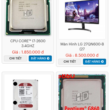
CPU CORE™ I7-2600
Màn Hình LG 27QN600-B
3.4GHZ
(27
Giá : 1.850.000 đ
Inch/2K/IPS/75Hz/5ms/350
Giá : 8.500.000 đ
CHI TIẾT
ĐẶT HÀNG
Nits/HDMI+DP+Audio)
CHI TIẾT
ĐẶT HÀNG