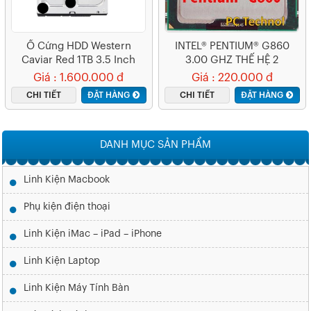
Ổ Cứng HDD Western
INTEL® PENTIUM® G860
Caviar Red 1TB 3.5 Inch
3.00 GHZ THẾ HỆ 2
5400RPM, SATA3 6Gb/s,
Giá : 1.600.000 đ
Giá : 220.000 đ
64MB Cache
CHI TIẾT
ĐẶT HÀNG
CHI TIẾT
ĐẶT HÀNG
DANH MỤC SẢN PHẨM
Linh Kiện Macbook
Phụ kiện điện thoại
Linh Kiện iMac – iPad – iPhone
Linh Kiện Laptop
Linh Kiện Máy Tính Bàn