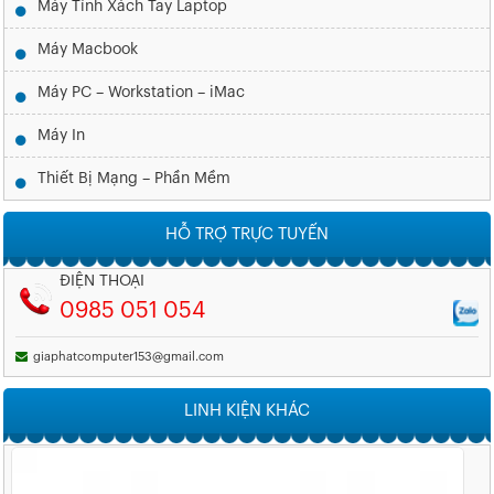
Máy Tính Xách Tay Laptop
Máy Macbook
Máy PC – Workstation – iMac
Máy In
Thiết Bị Mạng – Phần Mềm
HỖ TRỢ TRỰC TUYẾN
ĐIỆN THOẠI
0985 051 054
giaphatcomputer153@gmail.com
LINH KIỆN KHÁC