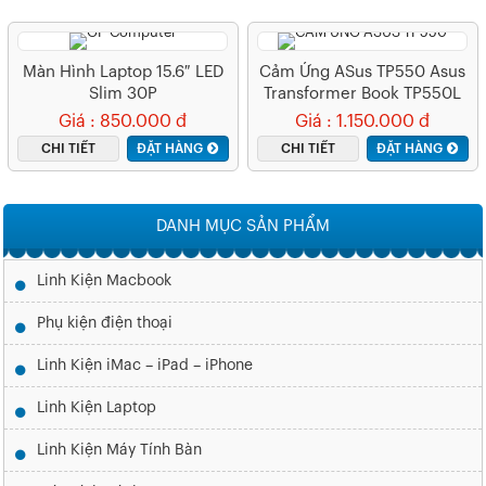
Màn Hình Laptop 15.6″ LED
Cảm Ứng ASus TP550 Asus
Slim 30P
Transformer Book TP550L
TP550LN TP550LA
Giá : 850.000 đ
Giá : 1.150.000 đ
CHI TIẾT
ĐẶT HÀNG
CHI TIẾT
ĐẶT HÀNG
DANH MỤC SẢN PHẨM
Linh Kiện Macbook
Phụ kiện điện thoại
Linh Kiện iMac – iPad – iPhone
Linh Kiện Laptop
Linh Kiện Máy Tính Bàn