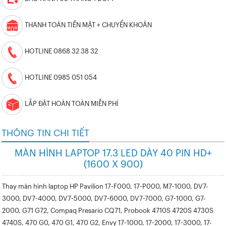
THANH TOÁN TIỀN MẶT + CHUYỂN KHOẢN
HOTLINE 0868 32 38 32
HOTLINE 0985 051 054
LẮP ĐẶT HOÀN TOÀN MIỄN PHÍ
THÔNG TIN CHI TIẾT
MÀN HÌNH LAPTOP 17.3 LED DÀY 40 PIN HD+
(1600 X 900)
Thay màn hình laptop HP Pavilion 17
-F000, 17-P000, M7-1000, DV7-
3000, DV7-4000, DV7-5000, DV7-6000, DV7-7000, G7-1000, G7-
2000, G71 G72, Compaq Presario CQ71, Probook 4710S 4720S 4730S
4740S, 470 G0, 470 G1, 470 G2, Envy 17-1000, 17-2000, 17-3000, 17-