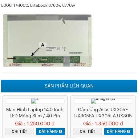
E000, 17-J000, Elitebook 8760w 8770w
SẢN PHẨM LIÊN QUAN
Màn Hình Laptop 14.0 Inch
Cảm Ứng Asus UX305F
LED Mỏng Slim / 40 Pin
UX305FA UX305LA UX305
Giá : 1.250.000 đ
Giá : 1.350.000 đ
CHI TIẾT
ĐẶT HÀNG
CHI TIẾT
ĐẶT HÀNG