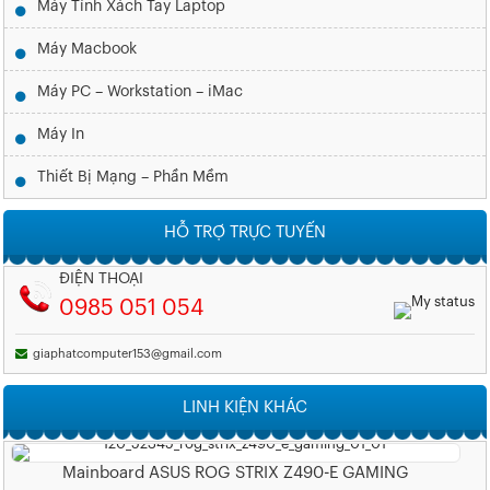
Máy Tính Xách Tay Laptop
Máy Macbook
Máy PC – Workstation – iMac
Máy In
Thiết Bị Mạng – Phần Mềm
HỖ TRỢ TRỰC TUYẾN
ĐIỆN THOẠI
0985 051 054
giaphatcomputer153@gmail.com
LINH KIỆN KHÁC
Mainboard ASUS ROG STRIX Z490-E GAMING