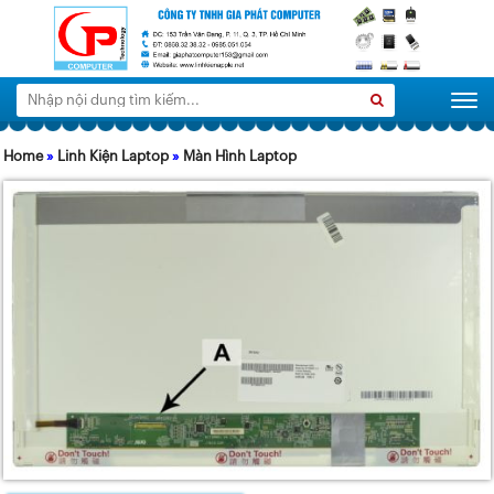
Tìm
Search
Togg
kiếm:
Home
»
Linh Kiện Laptop
»
Màn Hình Laptop