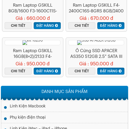
Ram Laptop GSKILL
Ram Laptop GSKILL F4-
8GB/1600 F3-1600C11S-
2400C16S-8GRS 8GB/2400
8GRSL DDR3L
Giá : 660.000 đ
Giá : 670.000 đ
CHI TIẾT
ĐẶT HÀNG
CHI TIẾT
ĐẶT HÀNG
Ram Laptop GSKILL
Ổ Cứng SSD APACER
16GB(8×2)/2133 F4-
AS350 512GB 2.5″ SATA III
2133C15D-16GRS
Giá : 950.000 đ
Giá : 950.000 đ
CHI TIẾT
ĐẶT HÀNG
CHI TIẾT
ĐẶT HÀNG
DANH MỤC SẢN PHẨM
Linh Kiện Macbook
Phụ kiện điện thoại
Linh Kiện iMac – iPad – iPhone