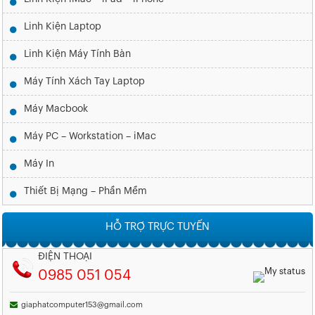
Linh Kiện Laptop
Linh Kiện Máy Tính Bàn
Máy Tính Xách Tay Laptop
Máy Macbook
Máy PC – Workstation – iMac
Máy In
Thiết Bị Mạng – Phần Mềm
HỖ TRỢ TRỰC TUYẾN
ĐIỆN THOẠI
0985 051 054
giaphatcomputer153@gmail.com