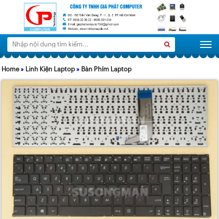
Tìm
Search
Togg
kiếm:
Home
»
Linh Kiện Laptop
»
Bàn Phím Laptop