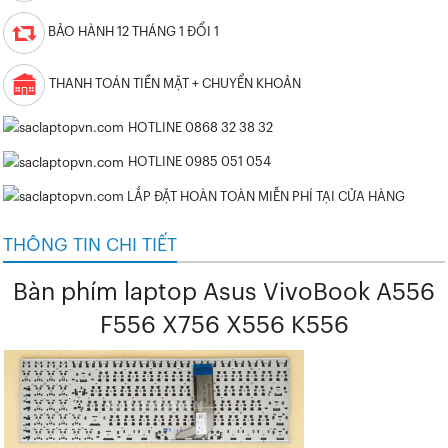
BẢO HÀNH 12 THÁNG 1 ĐỔI 1
THANH TOÁN TIỀN MẶT + CHUYỂN KHOẢN
HOTLINE 0868 32 38 32
HOTLINE 0985 051 054
LẮP ĐẶT HOÀN TOÀN MIỄN PHÍ TẠI CỬA HÀNG
THÔNG TIN CHI TIẾT
Bàn phím laptop Asus VivoBook A556
F556 X756 X556 K556