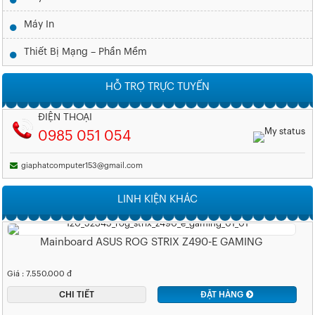
Máy In
Thiết Bị Mạng – Phần Mềm
HỖ TRỢ TRỰC TUYẾN
ĐIỆN THOẠI
0985 051 054
giaphatcomputer153@gmail.com
LINH KIỆN KHÁC
Mainboard ASUS ROG STRIX Z490-E GAMING
Giá : 7.550.000 đ
CHI TIẾT
ĐẶT HÀNG