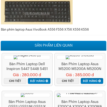
Bàn phím laptop Asus VivoBook A556 F556 X756 X556 K556
SẢN PHẨM LIÊN QUAN
Bàn Phím Laptop Dell
Bàn Phím Laptop Asus
Inspiron 5447 5448 5451
M5200 M5200A M5200N
5455 5458 5459 7447
M5200AE
Giá : 280.000 đ
Giá : 385.000 đ
Vostro 14 3449 14 3467
CHI TIẾT
ĐẶT HÀNG
CHI TIẾT
ĐẶT HÀNG
3468 14 5000 14 5468 –
3441 3442
Bàn Phím Laptop Asus
Bàn Phím Laptop Asus
G551J G551JM G551JX
F200CA X200CA X200MA