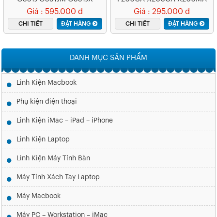
G551JK
Giá : 595.000 đ
Giá : 295.000 đ
CHI TIẾT
ĐẶT HÀNG
CHI TIẾT
ĐẶT HÀNG
DANH MỤC SẢN PHẨM
Linh Kiện Macbook
Phụ kiện điện thoại
Linh Kiện iMac – iPad – iPhone
Linh Kiện Laptop
Linh Kiện Máy Tính Bàn
Máy Tính Xách Tay Laptop
Máy Macbook
Máy PC – Workstation – iMac