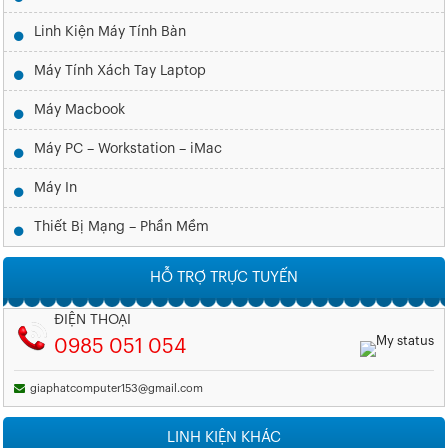
Linh Kiện Máy Tính Bàn
Máy Tính Xách Tay Laptop
Máy Macbook
Máy PC – Workstation – iMac
Máy In
Thiết Bị Mạng – Phần Mềm
HỖ TRỢ TRỰC TUYẾN
ĐIỆN THOẠI
0985 051 054
giaphatcomputer153@gmail.com
LINH KIỆN KHÁC