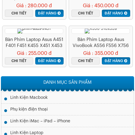
5455 5458 5459 7447
E5470
Giá : 280.000 đ
Giá : 450.000 đ
Vostro 14 3449 14 3467
CHI TIẾT
ĐẶT HÀNG
CHI TIẾT
ĐẶT HÀNG
3468 14 5000 14 5468 –
3441 3442
Bàn Phím Laptop Asus A451
Bàn Phím Laptop Asus
F401 F451 K455 X451 X453
VivoBook A556 F556 X756
X556 K556
Giá : 255.000 đ
Giá : 355.000 đ
CHI TIẾT
ĐẶT HÀNG
CHI TIẾT
ĐẶT HÀNG
DANH MỤC SẢN PHẨM
Linh Kiện Macbook
Phụ kiện điện thoại
Linh Kiện iMac – iPad – iPhone
Linh Kiện Laptop